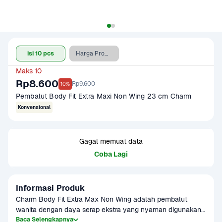
isi 10 pcs
Harga Promo (isi 10 pcs)
Maks 10
Rp8.600
Rp9.600
10%
Pembalut Body Fit Extra Maxi Non Wing 23 cm Charm
Konvensional
Gagal memuat data
Coba Lagi
Informasi Produk
Charm Body Fit Extra Max Non Wing adalah pembalut 
wanita dengan daya serap ekstra yang nyaman digunakan 
sepanjang hari. Tanpa sayap, pembalut ini memberikan 
Baca Selengkapnya