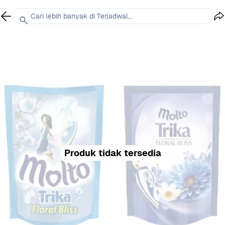
Cari lebih banyak di Terjadwal...
Produk tidak tersedia