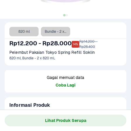
820 ml
Bundle - 2 x 820 mL
Rp14.200 - 

Rp12.200 - Rp28.000
14%
Rp28.400
Pelembut Pakaian Tokyo Spring Refill Soklin
820 ml, Bundle - 2 x 820 mL
Gagal memuat data
Coba Lagi
Informasi Produk
Soklin Softener Tokyo Spring 820 ml
Baca Selengkapnya
Lihat Produk Serupa
Kategori
Perawatan Rumah
Umur Simpan
2 tahun