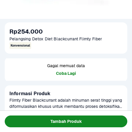
Rp254.000
Pelangsing Detox Diet Blackcurrant Flimty Fiber
Konvensional
Gagal memuat data
Coba Lagi
Informasi Produk
Flimty Fiber Blackcurrant adalah minuman serat tinggi yang 
diformulasikan khusus untuk membantu proses detoksifikasi 
tubuh secara alami. Mengandung ekstrak blackcurrant yang 
Baca Selengkapnya
Kategori
Perawatan Diri
kaya antioksidan, psyllium husk sebagai sumber serat larut, 
Tambah Produk
Umur Simpan
3-8 bulan
dan prebiotik untuk mendukung kesehatan pencernaan. 
Tersedia untuk
Diminum secara rutin, Flimty membantu melancarkan 
1 - 2 Jam Tiba
Hari ini
Terjadwal