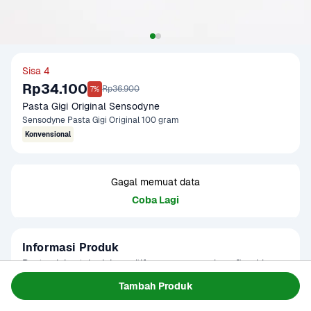
Sisa 4
Rp34.100
Rp36.900
7%
Pasta Gigi Original Sensodyne
Sensodyne Pasta Gigi Original 100 gram
Konvensional
Gagal memuat data
Coba Lagi
Informasi Produk
Pasta gigi untuk gigi sensitif yang mengandung fluoride. 
Membantu mencegah gigi berlubang dan meredakan rasa 
Tambah Produk
ngilu pada gigi sensitif.
Baca Selengkapnya
Kategori
Perawatan Diri