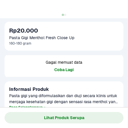
Rp20.000
Pasta Gigi Menthol Fresh Close Up
160-180 gram
Gagal memuat data
Coba Lagi
Informasi Produk
Pasta gigi yang diformulasikan dan diuji secara klinis untuk 
menjaga kesehatan gigi dengan sensasi rasa menthol yang 
segar.
Baca Selengkapnya
Kategori
Perawatan Diri
Lihat Produk Serupa
Umur Simpan
2 tahun