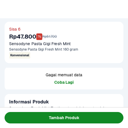
Sisa 6
Rp47.800
Rp51.700
7%
Sensodyne Pasta Gigi Fresh Mint
Sensodyne Pasta Gigi Fresh Mint 160 gram
Konvensional
Gagal memuat data
Coba Lagi
Informasi Produk
Sensodyne Fresh Mint Toothpaste adalah pasta gigi yang 
dirancang khusus untuk melindungi gigi sensitif sekaligus 
Tambah Produk
memberikan sensasi kesegaran mint yang tahan lama. 
Baca Selengkapnya
Kategori
Perawatan Diri
Produk ini membantu mengurangi rasa ngilu pada gigi yang 