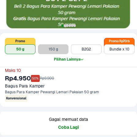
Promo
Promo Rp70rb
50 g
150 g
B2G2
Bundle x 10
Pilihan Lainnya
Maks 10
Rp4.950
Rp9.900
50%
Bagus Para Kamper
Bagus Para Kamper Pewangi Lemari Pakaian 50 gram
Konvensional
Gagal memuat data
Coba Lagi