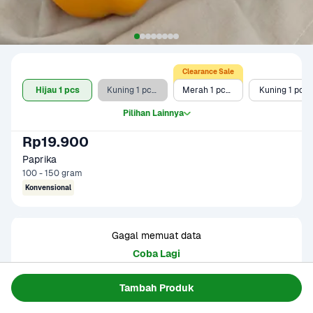
Clearance Sale
Hijau 1 pcs
Kuning 1 pcs - Clearance Sale
Merah 1 pcs - Clearance Sale
Kuning 1 pcs
Pilihan Lainnya
Rp19.900
Paprika
100 - 150 gram
Konvensional
Gagal memuat data
Coba Lagi
Tambah Produk
Informasi Produk