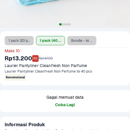
1 pack (20 pcs)
1 pack (40 pcs)
Bundle - Isi 20 pcs x 3 pack
Maks 10
Rp13.200
Rp14.100
6%
Laurier Pantyliner Cleanfresh Non Parfume 
Laurier Pantyliner Cleanfresh Non Perfume Isi 40 pcs
Konvensional
Gagal memuat data
Coba Lagi
Informasi Produk