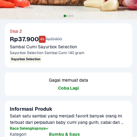
Sisa 2
Rp37.900
Rp39.800
4%
Sambal Cumi Sayurbox Selection
Sayurbox Selection Sambal Cumi 140 gram
Sayurbox Selection
Gagal memuat data
Coba Lagi
Informasi Produk
Salah satu sambal yang menjadi favorit banyak orang ini 
terbuat dari perpaduan baby cumi yang gurih, cabai dan 
bawang. Rasa pedas dan gurihnya membuat sambal Cumi 
Baca Selengkapnya
Kategori
Bumbu & Saus
ini dapat dinikmati bersama aneka lauk pauk.
