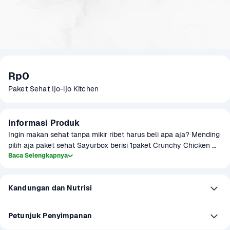
Rp0
Paket Sehat Ijo-ijo Kitchen
Informasi Produk
Ingin makan sehat tanpa mikir ribet harus beli apa aja? Mending 
pilih aja paket sehat Sayurbox berisi 1paket Crunchy Chicken 
Salad dan Jus Nanas yang merupakan kombinasi sehat mantap.
Baca Selengkapnya
Kandungan dan Nutrisi
Petunjuk Penyimpanan