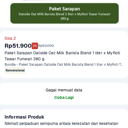
Sisa 2
Rp51.900
Rp53.000
2%
Paket Sarapan Oatside Oat Milk Barista Blend 1 liter x MyRoti 
Tawar Funwari 380 g
Bundle - Paket Sarapan Oatside Oat Milk Barista Blend 1 liter x MyRoti Tawar Funwari 380 gram
Konvensional
Gagal memuat data
Coba Lagi
Informasi Produk
Nikmati perpaduan sempurna antara kelezatan dan kesehatan 