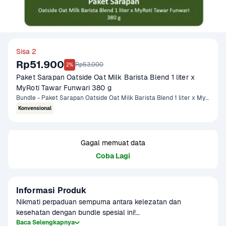
Sisa 2
Rp51.900
Rp53.000
2%
Paket Sarapan Oatside Oat Milk Barista Blend 1 liter x 
MyRoti Tawar Funwari 380 g
Bundle - Paket Sarapan Oatside Oat Milk Barista Blend 1 liter x MyRoti Tawar Funwari 380 gram
Konvensional
Gagal memuat data
Coba Lagi
Informasi Produk
Nikmati perpaduan sempurna antara kelezatan dan 
kesehatan dengan bundle spesial ini!

Baca Selengkapnya