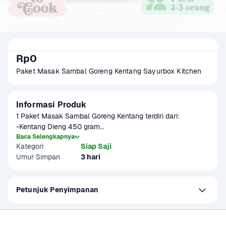
Rp0
Paket Masak Sambal Goreng Kentang Sayurbox Kitchen
Informasi Produk
1 Paket Masak Sambal Goreng Kentang terdiri dari:

-Kentang Dieng 450 gram

-Kemiri Pecah 5 gram

Baca Selengkapnya
Kategori
Siap Saji
-Bawang Putih 10 gram

Umur Simpan
3 hari
-Bawang Merah 10 gram

-Cabai Merah Besar 50 gram

-Lengkuas 5 gram

Petunjuk Penyimpanan
-Sereh 15 gram

-Gula Merah 25 gram

-Santan 65 ml

-Daun Jeruk 3 gram

Jaminan Belanja Aman