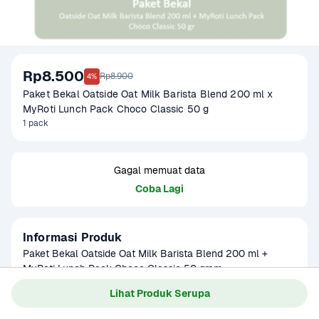
Rp8.500
Rp8.900
4%
Paket Bekal Oatside Oat Milk Barista Blend 200 ml x 
MyRoti Lunch Pack Choco Classic 50 g
1 pack
Gagal memuat data
Coba Lagi
Informasi Produk
Paket Bekal Oatside Oat Milk Barista Blend 200 ml + 
MyRoti Lunch Pack Choco Classic 50 gram

Baca Selengkapnya
Lihat Produk Serupa
Solusi bekal praktis dan lezat untuk menemani aktivitas 
harianmu!
