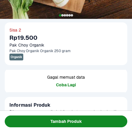
Sisa 2
Rp19.500
Pak Choy Organik
Pak Choy Organik Organik 250 gram
Organik
Gagal memuat data
Coba Lagi
Informasi Produk
Ditanam secara organik. Lebih sehat, segar, dan berkualitas. 
Ukuran beragam tergantung musim. 

Tambah Produk
Baca Selengkapnya
Kategori
Sayur
Biasa digunakan di masakan asia. Daunnya besar dan 