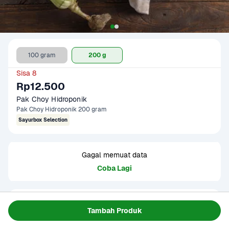
100 gram
200 g
Sisa 8
Rp12.500
Pak Choy Hidroponik
Pak Choy Hidroponik 200 gram
Sayurbox Selection
Gagal memuat data
Coba Lagi
Informasi Produk
Tambah Produk
Ditanam secara hidroponik. Lebih sehat, segar, dan 
berkualitas. Ukuran beragam tergantung musim. 
