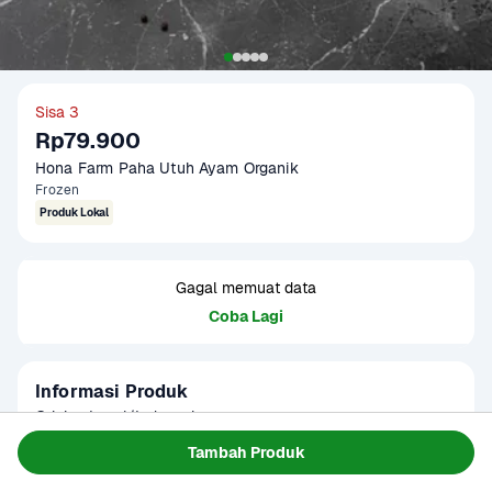
Sisa 3
Rp79.900
Hona Farm Paha Utuh Ayam Organik
Frozen
Produk Lokal
Gagal memuat data
Coba Lagi
Informasi Produk
Origin : Local/Indonesia

Fat Ratio : +/- 10.5 gram lemak per 100 gram

Tambah Produk
Gramation : 500 gram

Baca Selengkapnya
Kategori
Protein
Glazing : 5-10%
