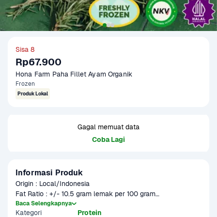
Sisa 8
Rp67.900
Hona Farm Paha Fillet Ayam Organik
Frozen
Produk Lokal
Gagal memuat data
Coba Lagi
Informasi Produk
Origin : Local/Indonesia

Fat Ratio : +/- 10.5 gram lemak per 100 gram

Gramation : 500 gram

Baca Selengkapnya
Kategori
Protein
Glazing : 5-10%
