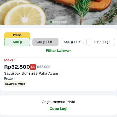
Promo
500 g
500 g + Ultra Milk UHT Full Cream 750 ml
500 g + Ultra Milk UHT Low Fat Chocolate 1 liter
2 x 500 gr
Pilihan Lainnya
Maks 1
Rp32.800
Rp35.000
6%
Sayurbox Boneless Paha Ayam
Frozen
Sayurbox Value
Gagal memuat data
Coba Lagi