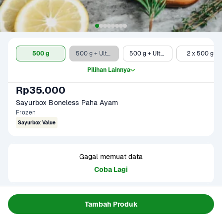
500 g
500 g + Ultra Milk UHT Full Cream 750 ml
500 g + Ultra Milk UHT Low Fat Chocolate 1 liter
2 x 500 gr
Pilihan Lainnya
Rp35.000
Sayurbox Boneless Paha Ayam
Frozen
Sayurbox Value
Gagal memuat data
Coba Lagi
Informasi Produk
Tambah Produk
Origin : Local/Indonesia
