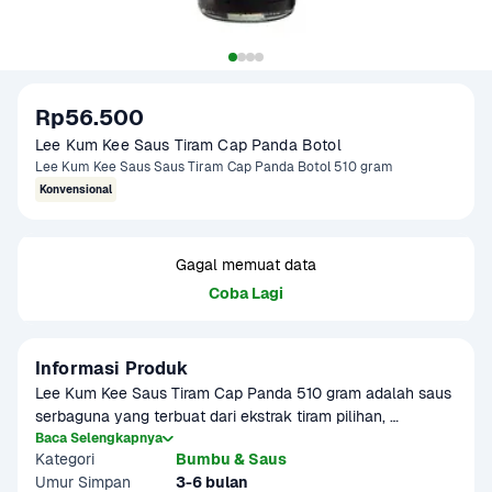
Rp56.500
Lee Kum Kee Saus Tiram Cap Panda Botol
Lee Kum Kee Saus Saus Tiram Cap Panda Botol 510 gram
Konvensional
Gagal memuat data
Coba Lagi
Informasi Produk
Lee Kum Kee Saus Tiram Cap Panda 510 gram adalah saus 
serbaguna yang terbuat dari ekstrak tiram pilihan, 
menghasilkan cita rasa umami yang kaya dan warna yang 
Baca Selengkapnya
Kategori
Bumbu & Saus
menggugah selera. Saus ini ideal untuk menumis, marinasi, 
Umur Simpan
3-6 bulan
atau sebagai pelengkap berbagai hidangan, memberikan 