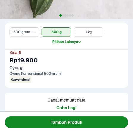
500 gram - Clearance Sale
500 g
1 kg
Pilihan Lainnya
Sisa 6
Rp19.900
Oyong
Oyong Konvensional 500 gram
Konvensional
Gagal memuat data
Coba Lagi
Tambah Produk
Informasi Produk