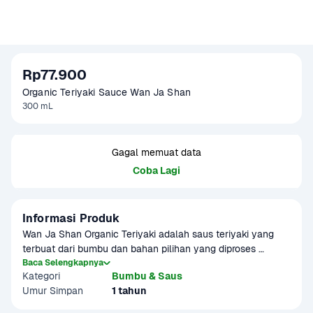
Rp77.900
Organic Teriyaki Sauce Wan Ja Shan
300 mL
Gagal memuat data
Coba Lagi
Informasi Produk
Wan Ja Shan Organic Teriyaki adalah saus teriyaki yang 
terbuat dari bumbu dan bahan pilihan yang diproses 
dengan higienis. Cocok sebagai bumbu untuk olahan 
Baca Selengkapnya
Kategori
Bumbu & Saus
masakan.

Umur Simpan
1 tahun
Produk sudah terverifikasi halal.