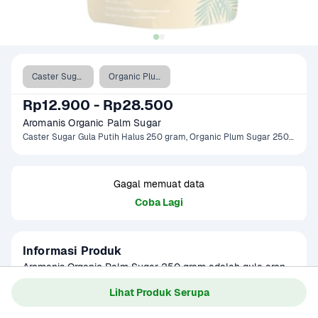
Caster Sugar Gula Putih Halus 250 gram
Organic Plum Sugar 250 gram
Rp12.900 - Rp28.500
Aromanis Organic Palm Sugar 
Caster Sugar Gula Putih Halus 250 gram, Organic Plum Sugar 250 gram
Gagal memuat data
Coba Lagi
Informasi Produk
Aromanis Organic Palm Sugar 250 gram adalah gula aren 
organik alami tanpa bahan tambahan, memiliki rasa manis 
Lihat Produk Serupa
khas dengan aroma karamel. Cocok digunakan sebagai 
Baca Selengkapnya
Kategori
Sembako
pemanis sehat untuk minuman, kue tradisional, atau 