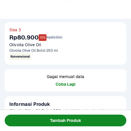
Sisa 3
Rp80.900
Rp89.900
10%
Olivoila Olive Oil
Olivoila Olive Oil Botol 250 ml
Konvensional
Gagal memuat data
Coba Lagi
Informasi Produk
Olivoila Olive Oil Botol 250 ml adalah minyak zaitun 
premium yang terbuat dari bahan alami, menawarkan 
Tambah Produk
manfaat luar biasa untuk kesehatan tubuh, kulit, dan 
Baca Selengkapnya
Kategori
Sembako
masakan. Dengan kualitas terbaik, minyak zaitun ini cocok 