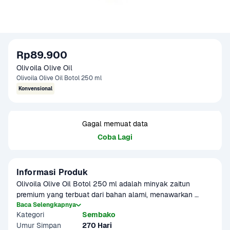
Rp89.900
Olivoila Olive Oil
Olivoila Olive Oil Botol 250 ml
Konvensional
Gagal memuat data
Coba Lagi
Informasi Produk
Olivoila Olive Oil Botol 250 ml adalah minyak zaitun 
premium yang terbuat dari bahan alami, menawarkan 
manfaat luar biasa untuk kesehatan tubuh, kulit, dan 
Baca Selengkapnya
Kategori
Sembako
masakan. Dengan kualitas terbaik, minyak zaitun ini cocok 
Umur Simpan
270 Hari
untuk digunakan dalam berbagai aplikasi, baik untuk 