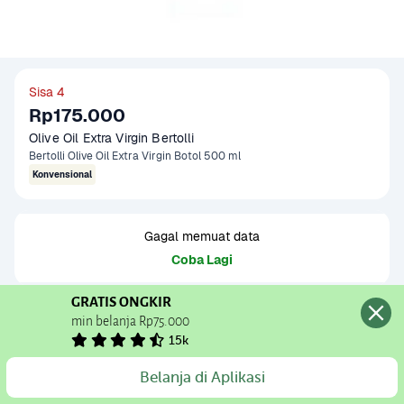
Sisa 4
Rp175.000
Olive Oil Extra Virgin Bertolli 
Bertolli Olive Oil Extra Virgin Botol 500 ml
Konvensional
Gagal memuat data
Coba Lagi
GRATIS ONGKIR
Informasi Produk
min belanja Rp75.000
15k
Bertolli Extra Virgin Olive Oil adalah minyak zaitun premium 
yang diperoleh melalui proses "cold pressed" untuk 
Tambah Produk
Belanja di Aplikasi
menjaga rasa buah yang kaya dan kualitas alaminya. 
Baca Selengkapnya
Kategori
Sembako
Minyak ini memiliki rasa yang kuat namun lembut, 