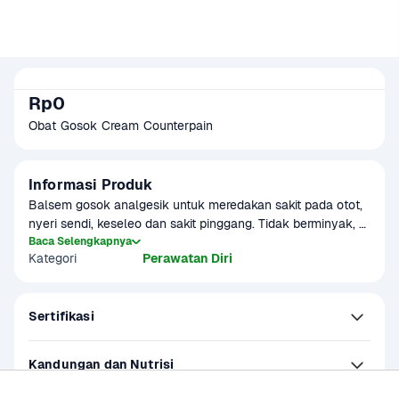
Rp0
Obat Gosok Cream Counterpain
Informasi Produk
Balsem gosok analgesik untuk meredakan sakit pada otot, 
nyeri sendi, keseleo dan sakit pinggang. Tidak berminyak, 
tidak meninggalkan noda dan mengandung vanishing 
Baca Selengkapnya
Kategori
Perawatan Diri
cream base. 
Sertifikasi
Kandungan dan Nutrisi