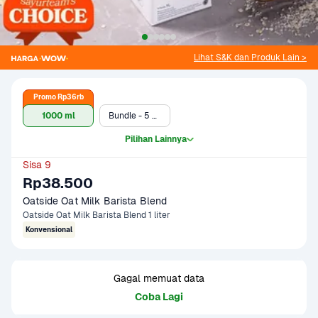
Lihat S&K dan Produk Lain >
Promo Rp36rb
1000 ml
Bundle - 5 x Oatside Oat Milk Barista Blend 1 liter
Pilihan Lainnya
Sisa 9
Rp38.500
Oatside Oat Milk Barista Blend
Oatside Oat Milk Barista Blend 1 liter
Konvensional
Gagal memuat data
Coba Lagi