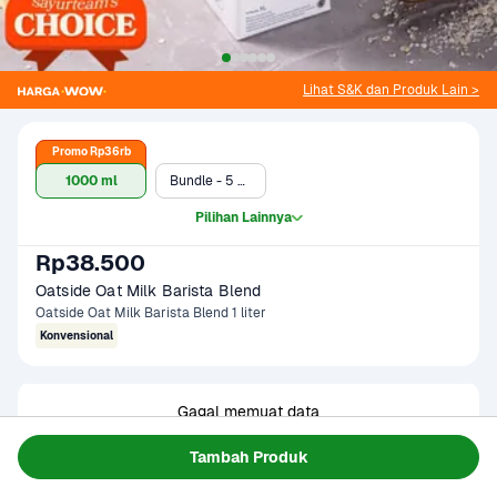
Lihat S&K dan Produk Lain >
Promo Rp36rb
1000 ml
Bundle - 5 x Oatside Oat Milk Barista Blend 1 liter
Pilihan Lainnya
Rp38.500
Oatside Oat Milk Barista Blend
Oatside Oat Milk Barista Blend 1 liter
Konvensional
Gagal memuat data
Coba Lagi
Tambah Produk