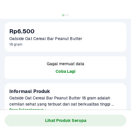
Rp6.500
Oatside Oat Cereal Bar Peanut Butter
18 gram
Gagal memuat data
Coba Lagi
Informasi Produk
Oatside Oat Cereal Bar Peanut Butter 18 gram adalah 
cemilan sehat yang terbuat dari oat berkualitas tinggi 
dengan tambahan selai kacang peanut butter yang lezat 
Baca Selengkapnya
Kategori
Makanan Ringan
dan kaya protein. Ideal sebagai camilan ringan untuk 
Lihat Produk Serupa
menemani aktivitas sehari-hari, produk ini memberikan 
energi dari serat alami oat dan manfaat protein dari kacang. 