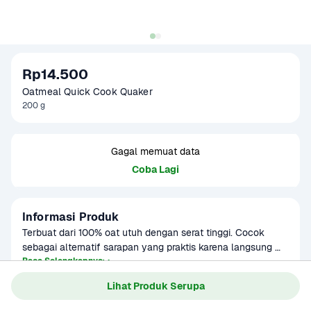
Rp14.500
Oatmeal Quick Cook Quaker
200 g
Gagal memuat data
Coba Lagi
Informasi Produk
Terbuat dari 100% oat utuh dengan serat tinggi. Cocok 
sebagai alternatif sarapan yang praktis karena langsung 
diseduh dengan air panas dan tambahkan topping sesuai 
Baca Selengkapnya
Kategori
Sarapan
selera.
Lihat Produk Serupa
Umur Simpan
3-8 bulan