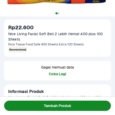
Rp22.600
Nice Living Facial Soft Beli 2 Lebih Hemat 400 plus 100 
Sheets
Nice Tissue Food Safe 400 Sheets Extra 100 Sheets
Konvensional
Gagal memuat data
Coba Lagi
Informasi Produk
Nice Living Facial Soft Beli 2 Lebih Hemat 400 plus 100 
Helai adalah tisu berkualitas tinggi yang dirancang khusus 
Tambah Produk
untuk kebutuhan kebersihan makanan. Dengan total 500 
Baca Selengkapnya
Kategori
Perawatan Rumah
lembar, produk ini menawarkan daya serap yang maksimal 