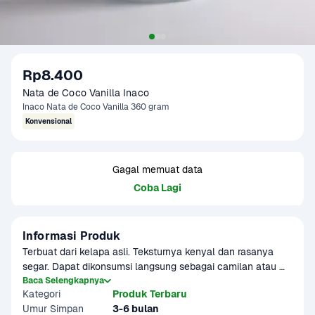
Rp8.400
Nata de Coco Vanilla Inaco
Inaco Nata de Coco Vanilla 360 gram
Konvensional
Gagal memuat data
Coba Lagi
Informasi Produk
Terbuat dari kelapa asli. Teksturnya kenyal dan rasanya 
segar. Dapat dikonsumsi langsung sebagai camilan atau 
diolah menjadi minuman segar seperti es buah.
Baca Selengkapnya
Kategori
Produk Terbaru
Umur Simpan
3-6 bulan