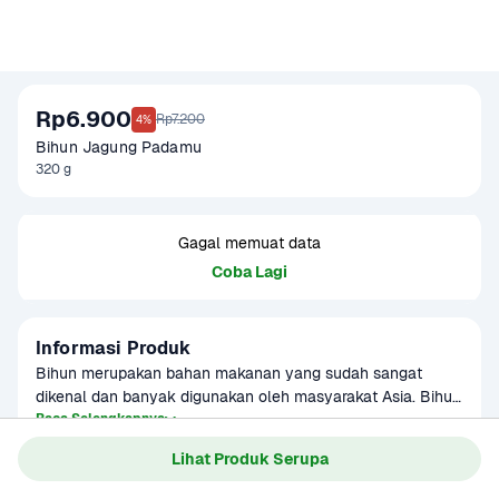
Rp6.900
Rp7.200
4%
Bihun Jagung Padamu 
320 g
Gagal memuat data
Coba Lagi
Informasi Produk
Bihun merupakan bahan makanan yang sudah sangat 
dikenal dan banyak digunakan oleh masyarakat Asia. Bihun 
sendiri memiliki tekstur lembut, kenyal dan berawarna 
Baca Selengkapnya
bening.
Lihat Produk Serupa
Gagal memuat data