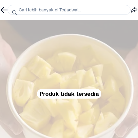
Cari lebih banyak di Terjadwal...
Produk tidak tersedia