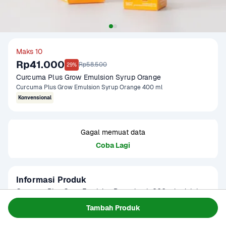
Maks 10
Rp41.000
Rp58.500
29%
Curcuma Plus Grow Emulsion Syrup Orange
Curcuma Plus Grow Emulsion Syrup Orange 400 ml
Konvensional
Gagal memuat data
Coba Lagi
Informasi Produk
Curcuma Plus Grow Emulsion Rasa Jeruk 200 ml adalah 
suplemen multivitamin cair yang diformulasikan khusus 
Tambah Produk
untuk mendukung tumbuh kembang anak. Mengandung 
Baca Selengkapnya
Kategori
Perawatan Diri
ekstrak temulawak organik, minyak hati ikan kod, kalsium, 