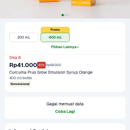
Promo
200 mL
400 mL
Pilihan Lainnya
Sisa 8
Rp41.000
Rp68.900
40%
Curcuma Plus Grow Emulsion Syrup Orange
400 ml/bottle
Konvensional
Gagal memuat data
Coba Lagi