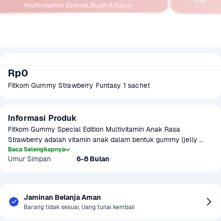
Rp0
Fitkom Gummy Strawberry Funtasy 1 sachet 
Informasi Produk
Fitkom Gummy Special Edition Multivitamin Anak Rasa 
Strawberry adalah vitamin anak dalam bentuk gummy (jelly 
kunyah) yang mengandung 11 buah dengan rasa buah enak yang 
Baca Selengkapnya
Umur Simpan
6-8 Bulan
disukai anak-anak.

Fitkom Gummy Special Edition Multivitamin Anak Rasa 
Strawberry untuk memenuhi kebutuhan serat dan menjaga 
kesehatan pencernaan anak setiap hari.

Jaminan Belanja Aman
Barang tidak sesuai, Uang tunai kembali
*1 Sachet isi 7 pcs