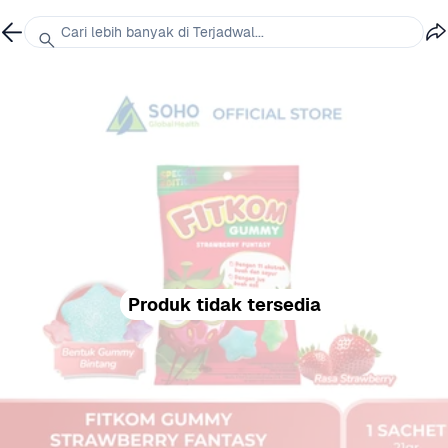
Cari lebih banyak di Terjadwal...
Produk tidak tersedia