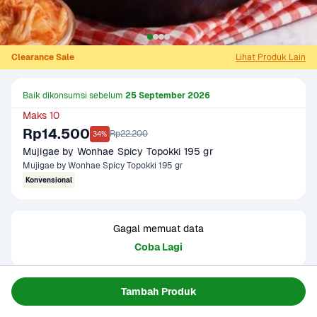
Clearance Sale
Lihat Produk Lain
Baik dikonsumsi sebelum 
25 September 2026
Maks 10
Rp14.500
Rp22.200
34%
Mujigae by Wonhae Spicy Topokki 195 gr
Mujigae by Wonhae Spicy Topokki 195 gr
Konvensional
Gagal memuat data
Coba Lagi
Tambah Produk
Informasi Produk
Para pecinta masakan korea pasti sudah tidak asing lagi 