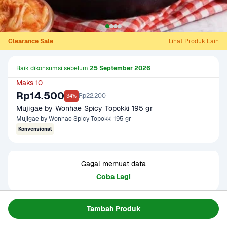
Clearance Sale
Lihat Produk Lain
Baik dikonsumsi sebelum 
25 September 2026
Maks 10
Rp14.500
Rp22.200
34%
Mujigae by Wonhae Spicy Topokki 195 gr
Mujigae by Wonhae Spicy Topokki 195 gr
Konvensional
Gagal memuat data
Coba Lagi
Tambah Produk
Informasi Produk
Para pecinta masakan korea pasti sudah tidak asing lagi 