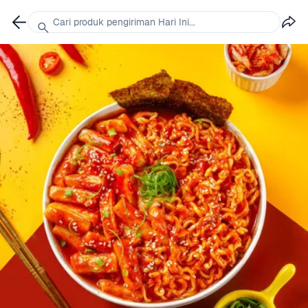
Cari produk pengiriman Hari Ini...