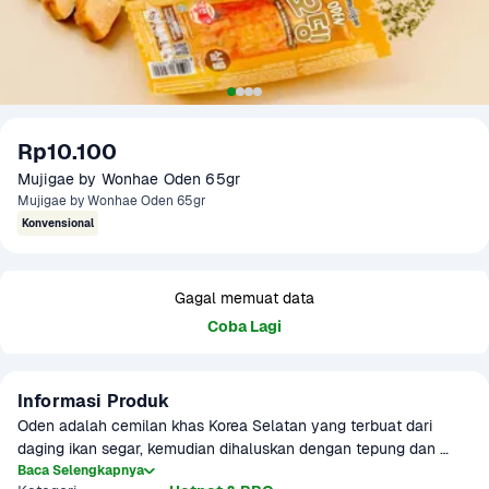
Rp10.100
Mujigae by Wonhae Oden 65gr
Mujigae by Wonhae Oden 65gr
Konvensional
Gagal memuat data
Coba Lagi
Informasi Produk
Oden adalah cemilan khas Korea Selatan yang terbuat dari 
daging ikan segar, kemudian dihaluskan dengan tepung dan 
rempah-rempah. Oden Mujigae menghadirkan kenikmatan dari 
Baca Selengkapnya