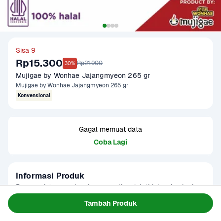
Sisa 9
Rp15.300
Rp21.900
30%
Mujigae by Wonhae Jajangmyeon 265 gr
Mujigae by Wonhae Jajangmyeon 265 gr
Konvensional
Gagal memuat data
Coba Lagi
Informasi Produk
Para pecinta masakan korea pasti sudah tidak asing lagi 
dengan hidangan khas korea yaitu Jajangmyeon. Makanan 
Tambah Produk
ini identik dengan Black Day yang merupakan perayaan 
Baca Selengkapnya
Kategori
Hotpot & BBQ
bagi para jomblo di Korea Selatan. Jajangmyeon berasal 