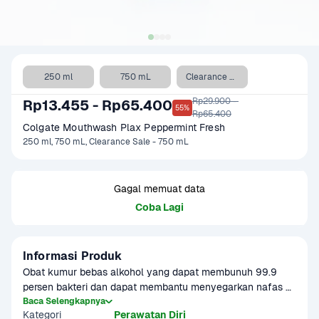
250 ml
750 mL
Clearance Sale - 750 mL
Rp29.900 - 

Rp13.455 - Rp65.400
55%
Rp65.400
Colgate Mouthwash Plax Peppermint Fresh 
250 ml, 750 mL, Clearance Sale - 750 mL
Gagal memuat data
Coba Lagi
Informasi Produk
Obat kumur bebas alkohol yang dapat membunuh 99.9 
persen bakteri dan dapat membantu menyegarkan nafas 
24 jam sehari, 7 hari dalam seminggu dengan penggunaan 
Baca Selengkapnya
Kategori
Perawatan Diri
2x sehari. asa peppermint yang kuat membuat napas lebih 