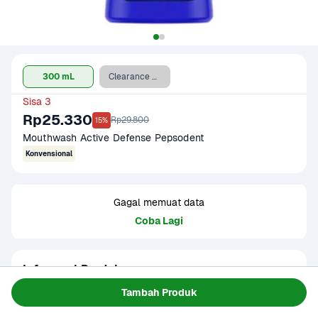
300 mL
Clearance Sale - 300 mL
Sisa 3
Rp25.330
Rp29.800
15%
Mouthwash Active Defense Pepsodent
Konvensional
Gagal memuat data
Coba Lagi
Informasi Produk
Pepsodent Mouthwash Active Defense adalah obat kumur 
Tambah Produk
dari Pepsodent yang ringan, tidak mengandung alkohol, 
dan menyegarkan aroma nafas dan mulut.
Baca Selengkapnya