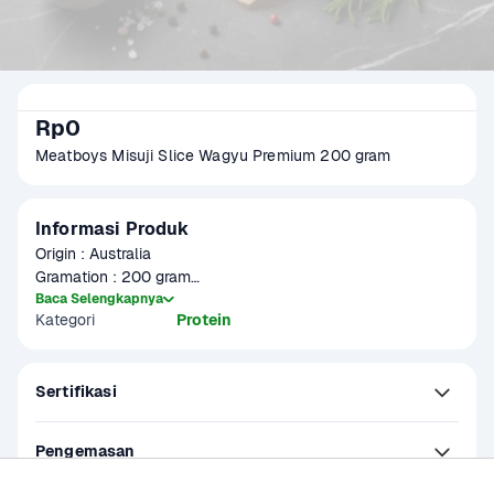
Rp0
Meatboys Misuji Slice Wagyu Premium 200 gram
Informasi Produk
Origin : Australia

Gramation : 200 gram

Glazing : 5-10%

Baca Selengkapnya
Kategori
Protein
Packaging : Vacuum Pack

Meatboys Misuji Slice Wagyu Premium 200 gram adalah 
Sertifikasi
pilihan daging sapi wagyu berkualitas tinggi yang diambil 
dari bagian misuji (top blade), salah satu potongan favorit 
karena keseimbangan sempurna antara tekstur lembut dan 
Pengemasan
cita rasa gurih.
