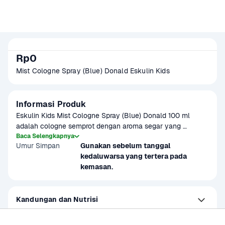
Rp0
Mist Cologne Spray (Blue) Donald Eskulin Kids 
Informasi Produk
Eskulin Kids Mist Cologne Spray (Blue) Donald 100 ml 
adalah cologne semprot dengan aroma segar yang 
diformulasikan khusus untuk anak-anak. Dengan karakter 
Baca Selengkapnya
Umur Simpan
Gunakan sebelum tanggal 
Donald Duck yang menarik, cologne ini memberikan 
kedaluwarsa yang tertera pada 
kesegaran tahan lama dan aman digunakan setiap hari. 
kemasan. 
Formula lembutnya tidak menyebabkan iritasi pada kulit 
anak.
Kandungan dan Nutrisi